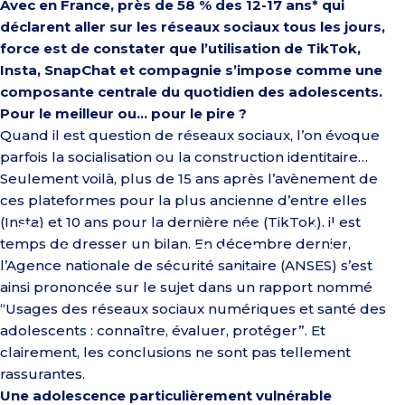
Avec en France, près de 58 % des 12-17 ans* qui
déclarent aller sur les réseaux sociaux tous les jours,
force est de constater que l’utilisation de
TikTok
,
Insta,
SnapChat
et compagnie s’impose comme une
composante centrale du quotidien des adolescents.
Pour le meilleur ou… pour le pire ?
Quand il est question de réseaux sociaux, l’on évoque
parfois la socialisation ou la construction identitaire…
Seulement voilà, plus de 15 ans après l’avènement de
ces plateformes pour la plus ancienne d’entre elles
(Insta) et 10 ans pour la
dernière née
(
TikTok
), il est
Réseaux
sociaux
et
santé
mentale
des
temps de dresser un bilan. En décembre dernier,
jeunes
:
des
effets
désormais
l’Agence nationale de sécurité sanitaire (ANSES) s’est
documentés
ainsi prononcée sur le sujet dans un rapport nommé
“
Usages des réseaux sociaux numériques et santé des
adolescents : connaître, évaluer, protéger”.
Et
clairement, les conclusions ne sont pas tellement
rassurantes.
Une adolescence particulièrement vulnérable