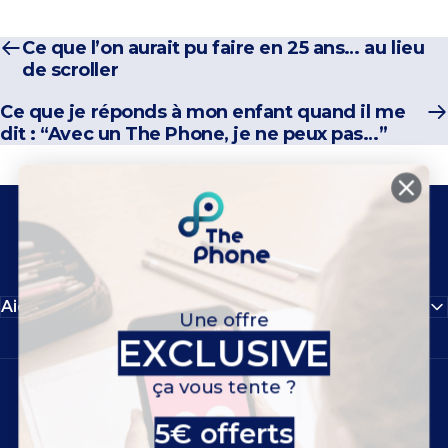
Ce que l’on aurait pu faire en 25 ans… au lieu
de scroller
Ce que je réponds à mon enfant quand il me
dit : “Avec un The Phone, je ne peux pas…”
The Phone
Facebook
Instagram
YouTube
LinkedIn
Aide
Une offre
EXCLUSIVE
ça vous tente ?
Rejoignez le mouvement
5€ offerts